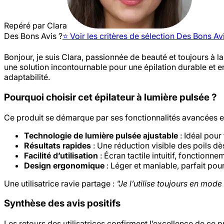
Repéré par
Clara
Des Bons Avis ?
⭐️ Voir les critères de sélection Des Bons Av
Bonjour, je suis Clara, passionnée de beauté et toujours à l
une solution incontournable pour une épilation durable et
adaptabilité.
Pourquoi choisir cet épilateur à lumière pulsée ?
Ce produit se démarque par ses fonctionnalités avancées et 
Technologie de lumière pulsée ajustable
: Idéal pour
Résultats rapides
: Une réduction visible des poils dè
Facilité d’utilisation
: Écran tactile intuitif, fonction
Design ergonomique
: Léger et maniable, parfait pou
Une utilisatrice ravie partage :
"Je l’utilise toujours en mod
Synthèse des avis positifs
Les retours des utilisatrices confirment l’excellence de ce pr