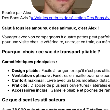
Repéré par
Alex
Des Bons Avis ?
⭐️ Voir les critères de sélection Des Bons Av
Salut à tous les amoureux des animaux, c’est Alex !
Voyager avec vos compagnons à quatre pattes peut parfois êt
pour une visite chez le vétérinaire, un trajet en train, ou mê
Pourquoi choisir ce sac de transport pliable ?
Caractéristiques principales :
Design pliable :
Facile à ranger lorsqu’il n’est pas util
Ventilation optimale :
Fenêtres en maille pour une aér
Confort maximal :
Livré avec un tapis moelleux détacha
Praticité :
Dispose de plusieurs ouvertures (latérales et
Accessoires inclus :
Gamelle pliable et poches de ran
Ce que disent les utilisateurs
Avec
38 000 avis et une note moyenne de 4,7 étoiles
, ce