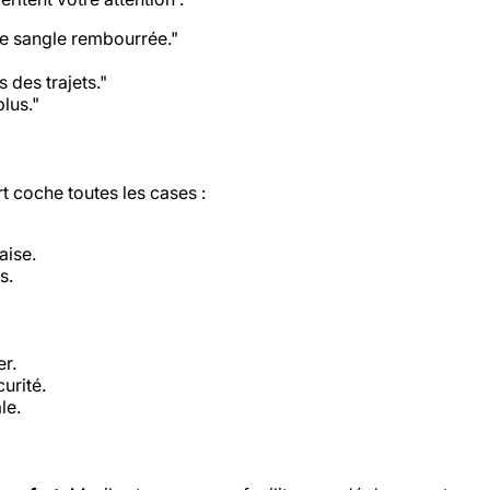
ne sangle rembourrée."
 des trajets."
plus."
t coche toutes les cases :
aise.
s.
r.
urité.
le.