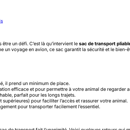
is
re un défi. C’est là qu’intervient le
sac de transport pliabl
me un voyage en avion, ce sac garantit la sécurité et le bien-ê
isé, il prend un minimum de place.
ation efficace et pour permettre à votre animal de regarder a
ble, parfait pour les longs trajets.
 supérieures) pour faciliter l’accès et rassurer votre animal.
gement pour transporter facilement l’essentiel.
 sac de transport fait l’unanimité. Voici quelques retours qui m