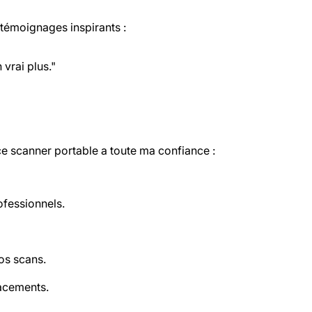
s témoignages inspirants :
vrai plus."
 ce scanner portable a toute ma confiance :
ofessionnels.
os scans.
lacements.